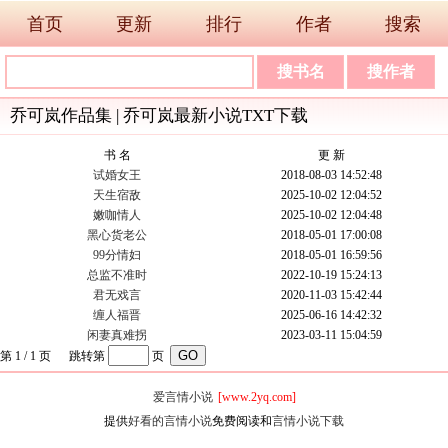
首页
更新
排行
作者
搜索
乔可岚作品集 | 乔可岚最新小说TXT下载
书 名
更 新
试婚女王
2018-08-03 14:52:48
天生宿敌
2025-10-02 12:04:52
嫩咖情人
2025-10-02 12:04:48
黑心货老公
2018-05-01 17:00:08
99分情妇
2018-05-01 16:59:56
总监不准时
2022-10-19 15:24:13
君无戏言
2020-11-03 15:42:44
缠人福晋
2025-06-16 14:42:32
闲妻真难拐
2023-03-11 15:04:59
第 1 / 1 页 跳转第
页
爱言情小说
[www.2yq.com]
提供
好看的言情小说
免费阅读和
言情小说下载