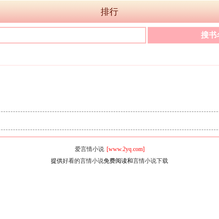
排行
爱言情小说
[www.2yq.com]
提供
好看的言情小说
免费阅读和
言情小说下载