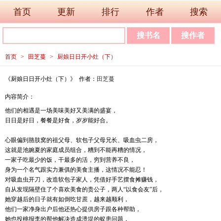
首页
更新
排行
作者
搜索
首页
>
田芝蔓
>
厨娘日日开小灶（下）
《厨娘日日开小灶（下）》 作者：
田芝蔓
内容简介：
他们的相遇是一场美味美好又美满的盛宴，
日日是好日，餐餐是好食，岁岁能好合。
心眼偏到胳肢窝的祖父母、软包子父母兄长、吸血虫二房，
这就是池婉夏的家庭成员组合，糟到不能再糟的情况，
一家子吃最少的饭，干最多的活，穷到营养不良，
身为一个名气跟实力兼俱的美食主播，这情况不能忍！
对吸血虫开刀，改造软包子家人，凭借好手艺摆食摊赚钱，
自从发现隔壁住了个喜欢美食的贵公子，两人“以食会友”后，
她穿越后的日子就有如倒吃甘蔗，越来越顺利，
他们一家净身出户后他还热心提供房子跟各种帮助，
她也投桃报李的帮他解决造成溃堤的蚁患问题，