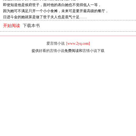
即使知道他是侯府世子，面对他的表白她也不觉得低人一等，
因为她可不满足只开一个小小食摊，未来可是要开最高级的餐厅，
日进斗金的她就算是做了世子夫人也是底气十足……
开始阅读
下载本书
爱言情小说
[www.2yq.com]
提供
好看的言情小说
免费阅读和
言情小说下载