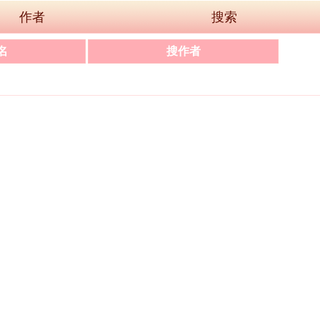
作者
搜索