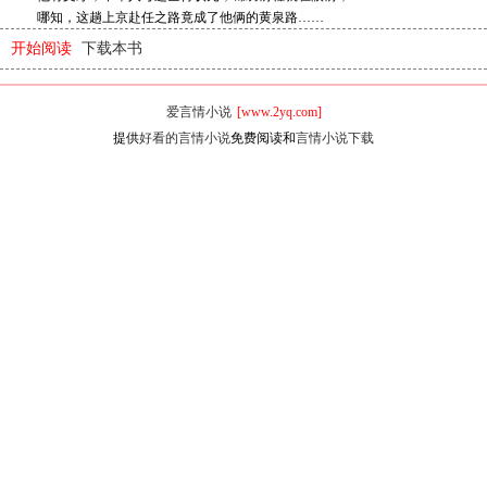
哪知，这趟上京赴任之路竟成了他俩的黄泉路……
开始阅读
下载本书
爱言情小说
[www.2yq.com]
提供
好看的言情小说
免费阅读和
言情小说下载