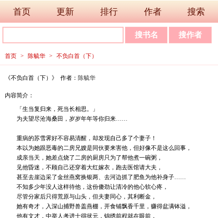
首页
更新
排行
作者
搜索
首页
>
陈毓华
>
不负白首（下）
《不负白首（下）》 作者：
陈毓华
内容简介：
「生当复归来，死当长相思。」
为夫望尽沧海桑田，岁岁年年等你归来……
重病的苏雪霁好不容易清醒，却发现自己多了个妻子！
本以为她跟恶毒的二房兄嫂是同伙要来害他，但好像不是这么回事，
成亲当天，她差点烧了二房的厨房只为了帮他煮一碗粥，
见他昏迷，不顾自己还穿着大红嫁衣，跑去医馆请大夫，
甚至去崖边采了金丝燕窝换银两、去河边抓了肥鱼为他补身子……
不知多少年没人这样待他，这份傻劲让清冷的他心软心疼，
尽管分家后只得荒原与山头，但夫妻同心，其利断金，
她有奇才，入深山捕野兽盖燕棚，开食铺飘香千里，赚得盆满钵溢，
他有文才，中举人考进士得状元，锦绣前程就在眼前，