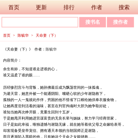
首页
更新
排行
作者
搜索
首页
>
陈毓华
>
天命妻（下）
《天命妻（下）》 作者：
陈毓华
内容简介：
余生有妳，不知道谁走进谁的心，
谁又温柔了谁的眼……
历经惨烈宫斗与背叛，她孙拂最后成为飘荡世间的一抹孤魂，
为避天雷，她意外被一个能通阴阳、嘴硬心软的少年谢隐救下，
孤独的一人一鬼彼此作伴，穷困的他不惜省下口粮给她供奉衣服食物，
让她再度尝到活着的滋味，甚至在判官拘魂时大胆为她争取好处，
谁知当她再次睁开眼，竟重生回到十五岁，
于是她甩开利用她进宫谋富贵的无良长辈与姊妹，努力学习经商管家，
日子是如此幸福，唯独遗憾与谢隐无缘，就在她等着依父母之命嫁给表哥，
却发现备受皇帝宠信、拥有通天本领的当朝国师正是谢隐，
而且逐渐陷入黑暗的他，只有她这个天命之女能拯救……