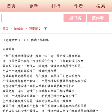
首页
更新
排行
作者
搜索
首页
>
陈毓华
>
万宠娇女（下）
《万宠娇女（下）》 作者：
陈毓华
内容简介：
上辈子的她遭继母设计，嫁到了均王府，最后被迫吞金而死，
这一次虽然重生在得了痴症的温宁宁身上，但却宛如掉进福窝，
因为长信侯府上下两代人，除开她，满满当当都是带把的男丁，
所以个个疼她如同眼珠子，谁敢给她气受，
那就要有面对将军哥哥、郡主嫂嫂、腹黑侄子们怒火的勇气！
不过现在她却有两个烦恼，一个是水桶般的胖豆芽身材实在伤眼，
可那还能用她设计出来的人造攀石墙来减肥顺便练肌力，
效果之好，连均王府世子步孤城和东宫太子都深受吸引，
但第二个让她苦恼的就来了，明明她已经拼命躲开步世子，
怎么他还老在她跟前晃，现在更说两人早定了娃娃亲，
老天爷呀，她是真的不想和上辈子的无缘夫君再有半根毛的关系，
明明以前冷心冷情不爱理人，这一世这么缠人又保护欲旺盛是为哪桩啊？