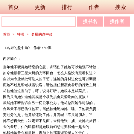
首页
更新
排行
作者
搜索
首页
>
钟淇
>
名厨的盘中飧
《名厨的盘中飧》 作者：
钟淇
内容简介：
当年他不晓得她暗恋的心意，讲话伤了她她可以勉强不计较，
如今他顶着三星大厨的光环回台，怎么人格没有跟着长进？
自以为专业就批评别人的手艺，连她的身材进化也可以调侃，
而她不过是帮老板当说客，请他担任新蔬食餐厅的行政主厨，
却被他胁迫当助手，哼，说得好听，她根本是试菜员，
因为只有她知道他其实是个极为挑食只爱吃肉的屁孩！
虽然她不断告诉自己一切公事公办，他却总跟她作对似的，
台风天不得已借住他家，居然被他硬拗她「睡」了他要负责，
更过分的是，他竟然还吻了她，并高喊「不只是朋友」?!
她不想再受伤，决定避不见面，未料他强「掳」走她去旅行，
去的餐厅、住的民宿都是她以前幻想过要和他一起去的，
他和她这般心有灵犀，再加上他那番诚挚感人的告白，