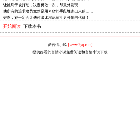
让她终于被打动，决定勇敢一次，却意外发现──
他所有的追求攻势竟然是用卑劣的手段堆砌出来的……
好啊，她一定会让他付出比灌蔬菜汁更可怕的代价！
开始阅读
下载本书
爱言情小说
[www.2yq.com]
提供
好看的言情小说
免费阅读和
言情小说下载