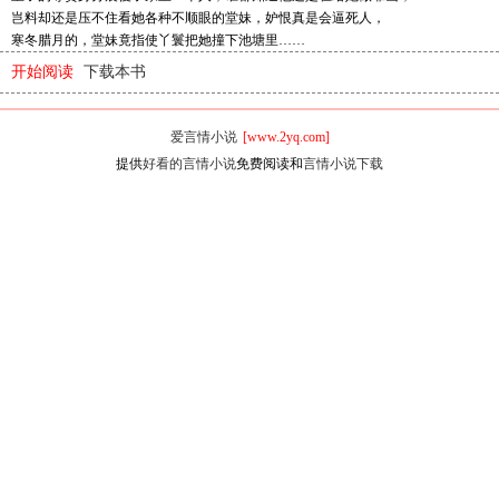
岂料却还是压不住看她各种不顺眼的堂妹，妒恨真是会逼死人，
寒冬腊月的，堂妹竟指使丫鬟把她撞下池塘里……
开始阅读
下载本书
爱言情小说
[www.2yq.com]
提供
好看的言情小说
免费阅读和
言情小说下载