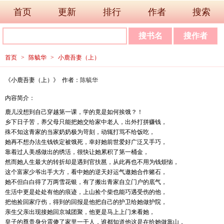
首页
更新
排行
作者
搜索
首页
>
陈毓华
>
小鹿吾妻（上）
《小鹿吾妻（上）》 作者：
陈毓华
内容简介：
鹿儿没想到自己穿越第一课，学的竟是如何挨饿？！
乡下日子苦，养父母只能把她交给家中老人，出外打拼赚钱，
殊不知这青家的当家奶奶极为苛刻，动辄打骂不给饭吃，
她再不想办法生钱铁定被饿死，幸好她前世爱好广泛又手巧，
靠着过人美感做出的绣活，很快让她累积了第一桶金，
然而她人生最大的转折却是遇到官扶邕，从此再也不用为钱烦恼，
这个富家少爷出手大方，看中她的逆天好运气邀她合作赌石，
她不但白白得了万两雪花银，有了搬出青家自立门户的底气，
生活中更是处处有他的痕迹，上山捡个柴也能巧遇受伤的他，
把他捡回家疗伤，得到的回报是他把自己的护卫给她做护院，
亲生父亲出现接她回京城团聚，他更是马上上门来看她，
皇子的尊贵身分震傻了家里一干人，谁都知道他这是在给她做靠山，