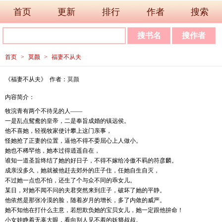
首页
更新
排行
作者
搜索
首页
>
莫颜
>
福妻不从夫
《福妻不从夫》 作者：
莫颜
内容简介：
牧浣青有两个不待见的人——
一是乱点鸳鸯的皇帝，二是奉旨成婚的镇远侯。
他不喜她，轻视牧家使计攀上这门亲事，
怪她抢了正妻的位置，逼他不得不委屈心上人做小。
她也不稀罕他，她本过得逍遥自在，
谁知一道圣旨终结了她的好日子，不得不嫁给冷傲不羁的符彦麟。
成亲没多久，她就被他赶去郊外的庄子住，任她自生自灭，
不过她一点也不怕，还生了个与众不同的乖女儿。
某日，对她不闻不问的夫君突然来到庄子，破坏了她的平静。
他依然是那张冷漠的脸，随着岁月的增长，多了内敛的威严。
她不知他在打什么主意，若想欺负她的宝贝女儿，她一定跟他拚命！
小女娃睁着无辜大眼，看向别人见不着的妖簪叔叔。