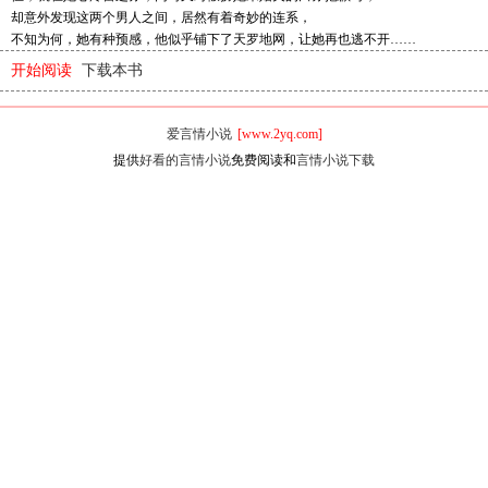
却意外发现这两个男人之间，居然有着奇妙的连系，
不知为何，她有种预感，他似乎铺下了天罗地网，让她再也逃不开……
开始阅读
下载本书
爱言情小说
[www.2yq.com]
提供
好看的言情小说
免费阅读和
言情小说下载