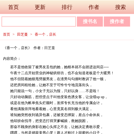
首页
更新
排行
作者
搜索
首页
>
田芝蔓
>
香一个，店长
《香一个，店长》 作者：
田芝蔓
内容简介：
若不是他收留了被男友丢包的她，她根本就不会踏进这间店──
午夜十二点开始营业的神秘烘焙坊，也不会知道老板是个大暖男！
他不但陪着她狠甩劈腿男友，在渣男勾勾缠时教训了他一顿，
还把房间租给她，让她不至于可怜兮兮地流落街头，
她只能说一句，小女子无以为报，只好以身……不是啦！
只好动动脑筋，想些歪点子叫他变装色诱女客，让业绩up up，
或是在他为帐单焦头烂额时，发挥专长充当他的专属会计，
看他满脸崇拜地看着她，心里竟莫名得到极大满足，
谁知她突然收到诡异包裹，还被变态绑架，差点小命休矣，
他却拚命找寻，把变态打得哭爹喊娘，救她脱困，
那奋不顾身的身影在她心头挥之不去，让她决定勇敢示爱，
嘿嘿，当然是掳获美男心罗！两人才刚过上甜蜜的小日子，