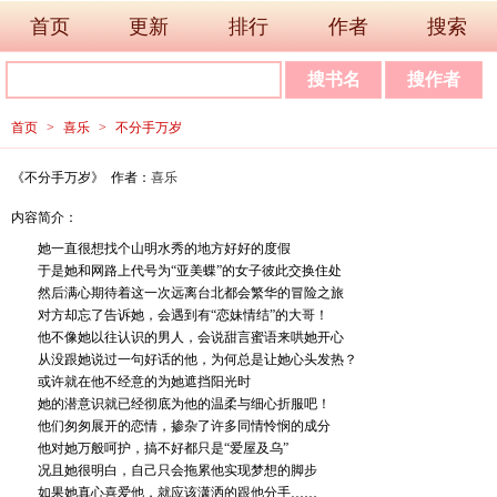
首页
更新
排行
作者
搜索
首页
>
喜乐
>
不分手万岁
《不分手万岁》 作者：
喜乐
内容简介：
她一直很想找个山明水秀的地方好好的度假
于是她和网路上代号为“亚美蝶”的女子彼此交换住处
然后满心期待着这一次远离台北都会繁华的冒险之旅
对方却忘了告诉她，会遇到有“恋妹情结”的大哥！
他不像她以往认识的男人，会说甜言蜜语来哄她开心
从没跟她说过一句好话的他，为何总是让她心头发热？
或许就在他不经意的为她遮挡阳光时
她的潜意识就已经彻底为他的温柔与细心折服吧！
他们匆匆展开的恋情，掺杂了许多同情怜悯的成分
他对她万般呵护，搞不好都只是“爱屋及乌”
况且她很明白，自己只会拖累他实现梦想的脚步
如果她真心喜爱他，就应该潇洒的跟他分手……