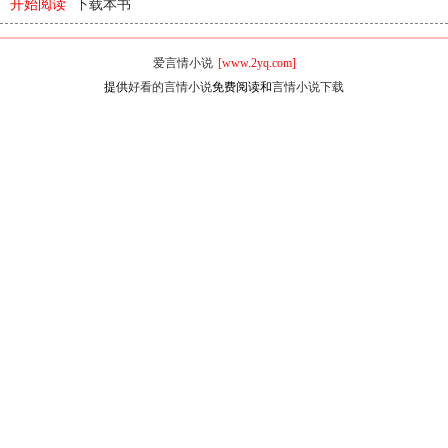
开始阅读
下载本书
爱言情小说
[www.2yq.com]
提供
好看的言情小说
免费阅读和
言情小说下载