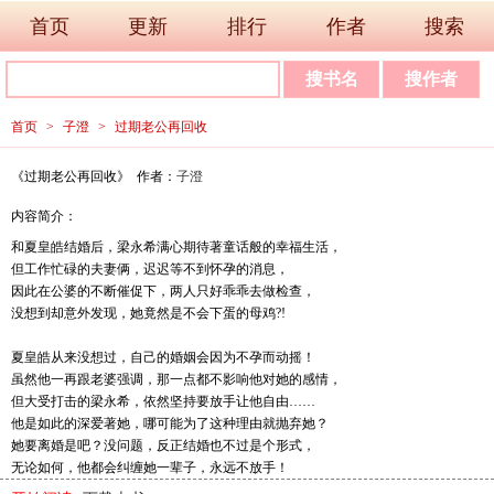
首页
更新
排行
作者
搜索
首页
>
子澄
>
过期老公再回收
《过期老公再回收》 作者：
子澄
内容简介：
和夏皇皓结婚后，梁永希满心期待著童话般的幸福生活，
但工作忙碌的夫妻俩，迟迟等不到怀孕的消息，
因此在公婆的不断催促下，两人只好乖乖去做检查，
没想到却意外发现，她竟然是不会下蛋的母鸡?!
夏皇皓从来没想过，自己的婚姻会因为不孕而动摇！
虽然他一再跟老婆强调，那一点都不影响他对她的感情，
但大受打击的梁永希，依然坚持要放手让他自由……
他是如此的深爱著她，哪可能为了这种理由就抛弃她？
她要离婚是吧？没问题，反正结婚也不过是个形式，
无论如何，他都会纠缠她一辈子，永远不放手！