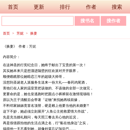
首页
更新
排行
作者
搜索
首页
>
芳妮
>
换妻
《换妻》 作者：
芳妮
内容简介：
在这神圣的行宪纪念日，她终于献出了宝贵的第一次！
其实她本来只是想溜进隔壁的狂欢派对开开眼界，
顺便瞧瞧那位她暗恋三年的超级大帅哥，
没想到圣诞老人派服务生送来一份大礼──春药鸡尾酒，
害他们在人家的温室里把该做的、不该做的全部一次做完，
更要命的是，她仓皇逃跑时把圆点小裤裤留在激情现场啦！
原以为王子清醒后会带著「证物”来找她再续前缘，
不料邻家姊姊竟冒名顶替，硬是赖上他要当他的未婚妻?!
这下不妙，她必须立刻展开“人鱼公主抢救爱情大作战”，
先是充当婚礼顾问，每天照三餐去关心他的近况，
再是假借跟拍他的生活点滴之名，行“黏在他身边”之实，
搞得他一天不看到她，就像炒菜忘记加盐巴……