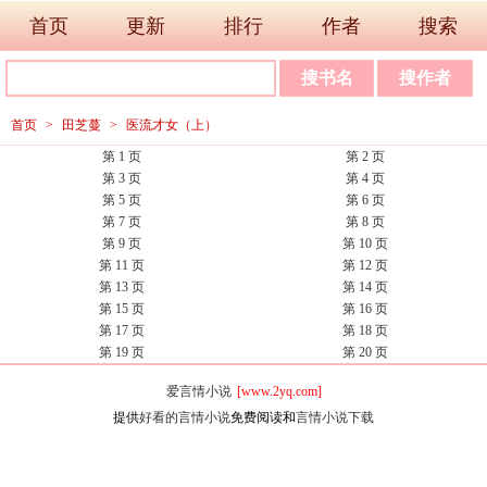
首页
更新
排行
作者
搜索
首页
>
田芝蔓
>
医流才女（上）
第 1 页
第 2 页
第 3 页
第 4 页
第 5 页
第 6 页
第 7 页
第 8 页
第 9 页
第 10 页
第 11 页
第 12 页
第 13 页
第 14 页
第 15 页
第 16 页
第 17 页
第 18 页
第 19 页
第 20 页
爱言情小说
[www.2yq.com]
提供
好看的言情小说
免费阅读和
言情小说下载