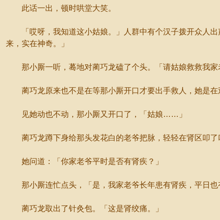
此话一出，顿时哄堂大笑。
「哎呀，我知道这小姑娘。」人群中有个汉子拨开众人出声
来，实在神奇。」
那小厮一听，蓦地对蔺巧龙磕了个头。「请姑娘救救我家
蔺巧龙原来也不是在等那小厮开口才要出手救人，她是在
见她动也不动，那小厮又开口了，「姑娘……」
蔺巧龙蹲下身给那头发花白的老爷把脉，轻轻在肾区叩了
她问道：「你家老爷平时是否有肾疾？」
那小厮连忙点头，「是，我家老爷长年患有肾疾，平日也
蔺巧龙取出了针灸包。「这是肾绞痛。」