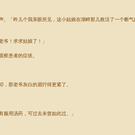
。「昨儿个我亲眼所见，这小姑娘在湖畔那儿救活了一个断气
老爷！求求姑娘了！」
观察患者的症状。
叩，那老爷灰白的眉拧得更紧了。
有服用汤药，可过去未曾如此过。」