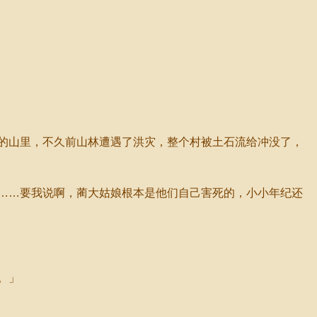
的山里，不久前山林遭遇了洪灾，整个村被土石流给冲没了，
……要我说啊，蔺大姑娘根本是他们自己害死的，小小年纪还
。」