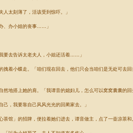
夫人太刻薄了，活该受到惊吓。」
办、办小姐的丧事……」
要去告诉太老夫人，小姐还活着……」
拽着小蝶走。「咱们现在回去，他们只会当咱们是无处可去回
然地搭上她的肩。「我谭音的媳妇儿，怎么可以窝窝囊囊的回
己，我要靠自己风风光光的回蔺家去。」
茶馆」的招牌，便拉着她们进去，谭音做主，点了一壶凉茶和