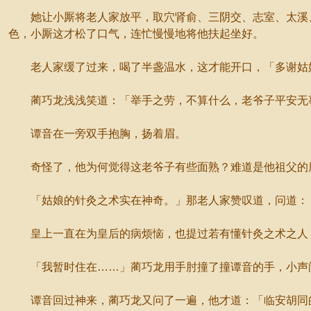
她让小厮将老人家放平，取穴肾俞、三阴交、志室、太溪、
色，小厮这才松了口气，连忙慢慢地将他扶起坐好。
老人家缓了过来，喝了半盏温水，这才能开口，「多谢姑
蔺巧龙浅浅笑道：「举手之劳，不算什么，老爷子平安无
谭音在一旁双手抱胸，扬着眉。
奇怪了，他为何觉得这老爷子有些面熟？难道是他祖父的朋
「姑娘的针灸之术实在神奇。」那老人家赞叹道，问道：「
皇上一直在为皇后的病烦恼，也提过若有懂针灸之术之人，
「我暂时住在……」蔺巧龙用手肘撞了撞谭音的手，小声
谭音回过神来，蔺巧龙又问了一遍，他才道：「临安胡同