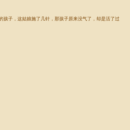
的孩子，这姑娘施了几针，那孩子原来没气了，却是活了过