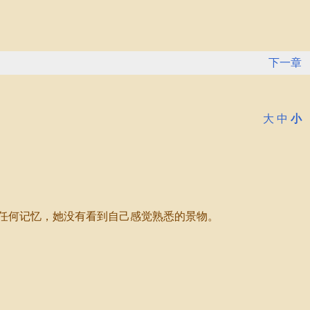
下一章
大
中
小
任何记忆，她没有看到自己感觉熟悉的景物。