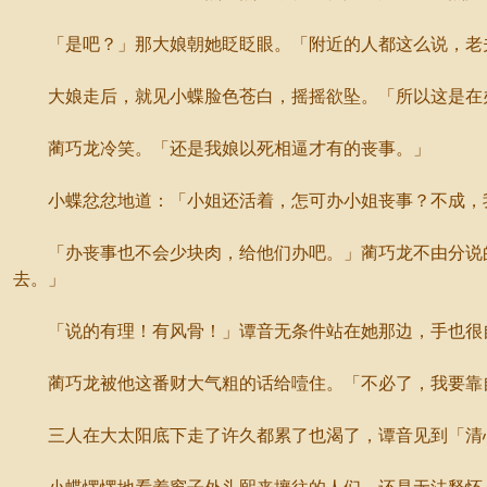
「是吧？」那大娘朝她眨眨眼。「附近的人都这么说，老
大娘走后，就见小蝶脸色苍白，摇摇欲坠。「所以这是在
蔺巧龙冷笑。「还是我娘以死相逼才有的丧事。」
小蝶忿忿地道：「小姐还活着，怎可办小姐丧事？不成，我
「办丧事也不会少块肉，给他们办吧。」蔺巧龙不由分说的
去。」
「说的有理！有风骨！」谭音无条件站在她那边，手也很自
蔺巧龙被他这番财大气粗的话给噎住。「不必了，我要靠自
三人在大太阳底下走了许久都累了也渴了，谭音见到「清心