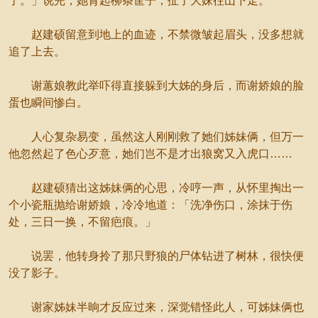
了。」说完，她背起柳条筐子，扯了大妹往山下走。
赵建硕留意到地上的血迹，不禁微皱起眉头，没多想就
追了上去。
谢蕙娘教此举吓得直接躲到大姊的身后，而谢娇娘的脸
蛋也瞬间惨白。
人心复杂易变，虽然这人刚刚救了她们姊妹俩，但万一
他忽然起了色心歹意，她们岂不是才出狼窝又入虎口……
赵建硕猜出这姊妹俩的心思，冷哼一声，从怀里掏出一
个小瓷瓶抛给谢娇娘，冷冷地道：「洗净伤口，涂抹于伤
处，三日一换，不留疤痕。」
说罢，他转身拎了那只野狼的尸体钻进了树林，很快便
没了影子。
谢家姊妹半晌才反应过来，深觉错怪此人，可姊妹俩也