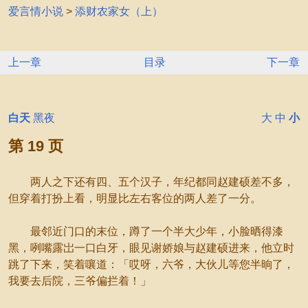
爱言情小说
>
添财农家女（上）
上一章
目录
下一章
白天
黑夜
大
中
小
第 19 页
两人之下还有四、五个汉子，年纪都同赵建硕差不多，
但穿着打扮上看，明显比左右客位的两人差了一分。
最邻近门口的末位，蹲了一个半大少年，小脸晒得漆
黑，咧嘴露岀一口白牙，眼见谢娇娘与赵建硕进来，他立时
跳了下来，笑着嚷道：「哎呀，六爷，大伙儿等您半晌了，
我要去后院，三爷偏拦着！」