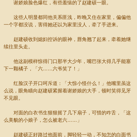
谢娇娘脸色爆红，有些羞恼的了赵建硕一眼。
这些人明显都同他关系匪浅，昨晚又住在家里，偏偏他
一个字都没说，害得她还以为家里没人，牵了手进来。
赵建硕收到媳妇控诉的眼神，唇角翘了起来，牵着她继
续往里头走。
他这副模样惊得门口那半大少年，嘴巴张大得几乎能塞
下一颗橘子，「六……六爷笑了！」
红脸汉子开口呵斥道：「大惊小怪什么！」他嘴里虽这
么说，眼角瞄向赵建硕紧握着谢娇娘的大手，顿时笑得见牙
不见眼。
对面的白衣书生狠狠摇了几下扇子，可惜的咋舌，「这
么美貌的小娘子，怎么被老六……」
赵建硕正好路过他面前，脚轻轻一动，不知怎的白面书