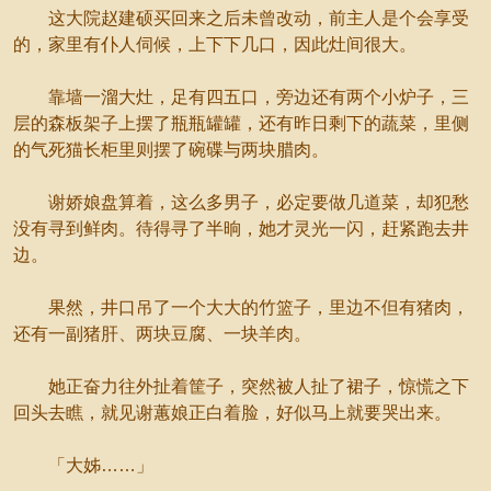
这大院赵建硕买回来之后未曾改动，前主人是个会享受
的，家里有仆人伺候，上下下几口，因此灶间很大。
靠墙一溜大灶，足有四五口，旁边还有两个小炉子，三
层的森板架子上摆了瓶瓶罐罐，还有昨日剩下的蔬菜，里侧
的气死猫长柜里则摆了碗碟与两块腊肉。
谢娇娘盘算着，这么多男子，必定要做几道菜，却犯愁
没有寻到鲜肉。待得寻了半晌，她才灵光一闪，赶紧跑去井
边。
果然，井口吊了一个大大的竹篮子，里边不但有猪肉，
还有一副猪肝、两块豆腐、一块羊肉。
她正奋力往外扯着筐子，突然被人扯了裙子，惊慌之下
回头去瞧，就见谢蕙娘正白着脸，好似马上就要哭出来。
「大姊……」