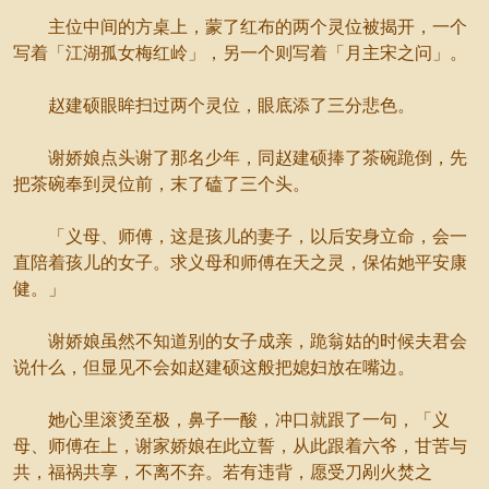
主位中间的方桌上，蒙了红布的两个灵位被揭开，一个
写着「江湖孤女梅红岭」，另一个则写着「月主宋之问」。
赵建硕眼眸扫过两个灵位，眼底添了三分悲色。
谢娇娘点头谢了那名少年，同赵建硕捧了茶碗跪倒，先
把茶碗奉到灵位前，末了磕了三个头。
「义母、师傅，这是孩儿的妻子，以后安身立命，会一
直陪着孩儿的女子。求义母和师傅在天之灵，保佑她平安康
健。」
谢娇娘虽然不知道别的女子成亲，跪翁姑的时候夫君会
说什么，但显见不会如赵建硕这般把媳妇放在嘴边。
她心里滚烫至极，鼻子一酸，冲口就跟了一句，「义
母、师傅在上，谢家娇娘在此立誓，从此跟着六爷，甘苦与
共，福祸共享，不离不弃。若有违背，愿受刀剐火焚之