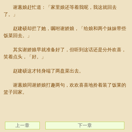
谢蕙娘赶忙道：「家里娘还等着我呢，我这就回去
了。」
赵建硕却拦了她，嘱咐谢娇娘，「给娘和两个妹妹带些
饭菜回去。」
其实谢娇娘早就准备好了，但听到这话还是分外欢喜，
笑着点头，「好。」
赵建硕这才转身端了两盘菜出去。
谢蕙娘同谢娇娘打趣两句，欢欢喜喜地拎着装了饭莱的
篮子回家。
上一章
下一章