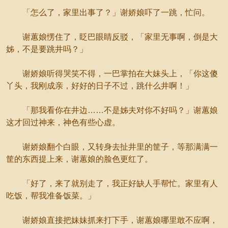
「怎么了，家里出事了？」谢娇娘吓了一跳，忙问。
谢蕙娘愣住了，眨巴眼睛反驳，「家里无事啊，倒是大
姊，不是要跳井吗？」
谢娇娘听得哭笑不得，一巴掌拍在大妹头上，「你这傻
丫头，我刚成亲，好好的日子不过，跳什么井啊！」
「那我看你在井边……不是姊夫对你不好吗？」谢蕙娘
这才回过神来，神色有些心虚。
谢娇娘翻个白眼，又转身去扯井里的筐子，等那满满一
筐的东西提上来，谢蕙娘的脸色更红了。
「好了，来了就别走了，我正好缺人手帮忙。家里有人
吃饭，帮我准备饭菜。」
谢娇娘直接把妹妹抓来打下手，谢蕙娘哪里敢不应啊，