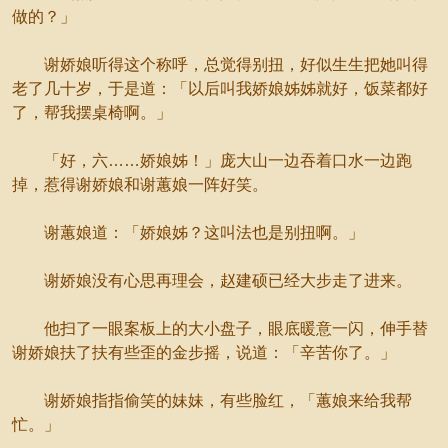
做的？」
谢娇娘听得这个称呼，总觉得别扭，好似生生把她叫得
老了几十岁，于是道：「以后叫我娇娘姊姊就好，饭菜都好
了，帮我摆桌椅啊。」
「好，六……娇娘姊！」庞大山一边吞着口水一边跑
掉，惹得谢娇娘和谢蕙娘一阵好笑。
谢蕙娘道：「娇娘姊？这叫法也是别扭啊。」
谢娇娘没有心思再理会，赵建硕已经大步走了进来。
他扫了一眼案板上的大小盘子，眼底暖意一闪，伸手替
谢娇娘扶了扶有些歪的金步摇，说道：「辛苦你了。」
谢娇娘指指偷笑的妹妹，有些脸红，「蕙娘来给我帮
忙。」