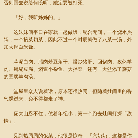
否则回去说给何氐听，她定要被打死。
「好，我听姊姊的。」
这姊妹俩平日在家就一起做饭，配合无间，一个烧水热
锅，一个摘菜切菜，因此不过一个时辰就做了八菜一汤，外
加大锅白米饭。
蒜泥白肉、腊肉炒豆角干、爆炒猪肝、回锅肉、孜然羊
肉、锅塌豆腐、焖酱小杂鱼、大拌菜，还有一大盆添了蘑菇
的豆腐羊肉汤。
堂屋里众人说着话，原本还很热闹，但随着灶间里的香
气飘进来，免不得都走了神。
庞大山忍不住，仗着年纪小，第一个跑去灶间打探「敌
情」。
见到热腾腾的饭菜，他很是惊奇，「六奶奶，这都是你