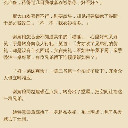
么准备，待得过几日我做套衣衫给你，好不好？」
庞大山欢喜得不行，刚要点头，却见赵建硕眯了眼睛，
于是赶紧改口，「不，不，我衣衫很多。」
谢娇娘怎么会不知道其中的「猫腻」，心里好气又好
笑，于是转身向众人行礼，笑道：「方才收了兄弟们的贺
礼，却是没有什么回赠，实在失礼，不如中午我下厨，亲手
整治一桌好菜，各位兄弟留下吃顿便饭如何？」
「好，弟妹爽快！」陈三爷第一个拍桌子应下，其余众
人也立时相应。
谢娇娘同赵建硕点点头，转身出了堂屋，把空间让给这
一群兄弟。
她特意回后院换了一身粗布衣裙，系上围裙，包了头发
就去了灶间。