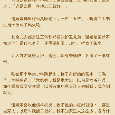
可惜赵建硕根本不搭理，谢娇娘扯了扯他的衣角，他才
道：「这是郑通，唤他老五就好。」
谢娇娘哪里好当真唤老五，一声「五爷」，听得白面书
生扇子摇成了风火轮。
其余几人都是陈三爷和郑通的护卫兄弟，谢娇娘虽然不
知道他们是什么身分，还需要护卫，却也一样奉了茶水。
几人方才嚷得大声，这会儿却有些腼腆，各送了一纸红
封。
唯独那个半大少年跳起来，接了谢娇娘的茶水一口喝
了，笑嘻嘻道：「六奶奶，我是庞大山，以前是六爷的兵，
如今跟着我义父住呢，以后有事您尽管让人去喊我，我立刻
就到。」
谢娇娘喜欢他模样机灵，收了他的小红封就道：「都是
自家人，以后叫我嫂子就好。我不知家里人这么多，没有什