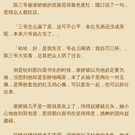
陈三爷被谢娇娘的笑脸晃得脸色更红，随口说了一句，
惹得众人都抗议。
「三爷怎么漏了底，这可不公平，各位兄弟还没成亲
呢，本来六爷就占先了。」
「哈哈，好，是我失言，等会儿喝酒：我自罚三杯。」
陈三爷大笑着，总算把众人哄了过去。
倒是轮到那白面书生的时候，谢娇娘以为他必定要为
难，没想到他却是安静地喝茶，末了从袖子里掏出一对玉
佩，是两枚套迭的红玉鸡心佩，可以套在一起，也可以拆分
出来。
谢娇娘几乎是一眼就喜欢上了，待得赵建硕点头，她小
心地收到荷包里，惹得那白面书生笑得得意，挑衅的望向赵
建硕。