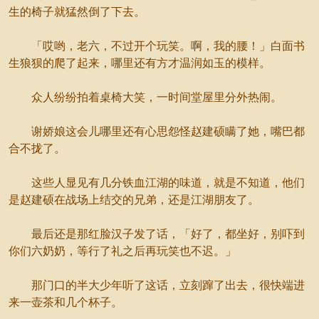
生的椅子就猛然倒了下去。
「哎哟，老六，不过开个玩笑。啊，我的腰！」白面书
生狼狈的爬了起来，哪里还有方才温润如玉的模样。
众人纷纷拍着桌椅大笑，一时间堂屋里分外热闹。
谢娇娘这会儿哪里还有心思怨怪赵建硕瞒了她，嘴巴都
合不拢了。
这些人显见有几分铁血江湖的味道，就是不知道，他们
是赵建硕在战场上结交的兄弟，还是江湖朋友了。
最后还是那红脸汉子发了话，「好了，都坐好，别吓到
你们六奶奶，等行了礼之后再玩笑也不迟。」
那门口的半大少年听了这话，立刻蹿了出去，很快端进
来一壶茶和几个杯子。