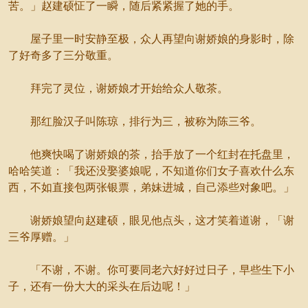
苦。」赵建硕怔了一瞬，随后紧紧握了她的手。
屋子里一时安静至极，众人再望向谢娇娘的身影时，除
了好奇多了三分敬重。
拜完了灵位，谢娇娘才开始给众人敬茶。
那红脸汉子叫陈琼，排行为三，被称为陈三爷。
他爽快喝了谢娇娘的茶，抬手放了一个红封在托盘里，
哈哈笑道：「我还没娶婆娘呢，不知道你们女子喜欢什么东
西，不如直接包两张银票，弟妹进城，自己添些对象吧。」
谢娇娘望向赵建硕，眼见他点头，这才笑着道谢，「谢
三爷厚赠。」
「不谢，不谢。你可要同老六好好过日子，早些生下小
子，还有一份大大的采头在后边呢！」