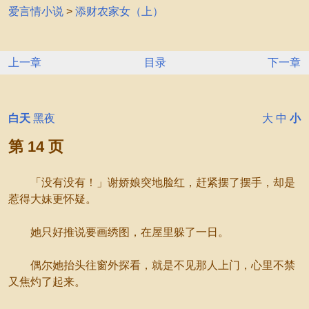
爱言情小说
>
添财农家女（上）
上一章
目录
下一章
白天
黑夜
大
中
小
第 14 页
「没有没有！」谢娇娘突地脸红，赶紧摆了摆手，却是
惹得大妹更怀疑。
她只好推说要画绣图，在屋里躲了一日。
偶尔她抬头往窗外探看，就是不见那人上门，心里不禁
又焦灼了起来。