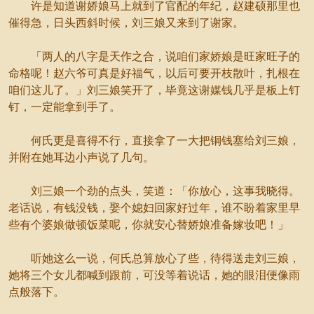
许是知道谢娇娘马上就到了官配的年纪，赵建硕那里也
催得急，日头西斜时候，刘三娘又来到了谢家。
「两人的八字是天作之合，说咱们家娇娘是旺家旺子的
命格呢！赵六爷可真是好福气，以后可要开枝散叶，扎根在
咱们这儿了。」刘三娘笑开了，毕竟这谢媒钱几乎是板上钉
钉，一定能拿到手了。
何氏更是喜得不行，直接拿了一大把铜钱塞给刘三娘，
并附在她耳边小声说了几句。
刘三娘一个劲的点头，笑道：「你放心，这事我晓得。
老话说，有钱没钱，娶个媳妇回家好过年，谁不盼着家里早
些有个婆娘做顿饭菜呢，你就安心替娇娘准备嫁妆吧！」
听她这么一说，何氏总算放心了些，待得送走刘三娘，
她将三个女儿都喊到跟前，可没等着说话，她的眼泪便像雨
点般落下。