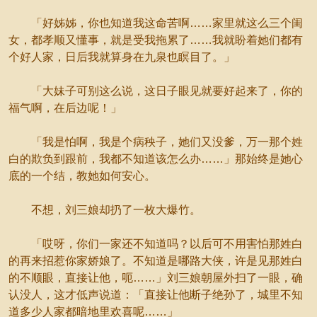
「好姊姊，你也知道我这命苦啊……家里就这么三个闺
女，都孝顺又懂事，就是受我拖累了……我就盼着她们都有
个好人家，日后我就算身在九泉也瞑目了。」
「大妹子可别这么说，这日子眼见就要好起来了，你的
福气啊，在后边呢！」
「我是怕啊，我是个病秧子，她们又没爹，万一那个姓
白的欺负到跟前，我都不知道该怎么办……」那始终是她心
底的一个结，教她如何安心。
不想，刘三娘却扔了一枚大爆竹。
「哎呀，你们一家还不知道吗？以后可不用害怕那姓白
的再来招惹你家娇娘了。不知道是哪路大侠，许是见那姓白
的不顺眼，直接让他，呃……」刘三娘朝屋外扫了一眼，确
认没人，这才低声说道：「直接让他断子绝孙了，城里不知
道多少人家都暗地里欢喜呢……」