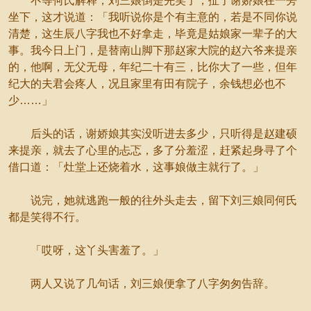
不等何氏解释，刘三娘倒是先笑了，扯了谢娇娘在一旁
坐下，这才说道：「我听说你是个有主意的，若是不同你说
清楚，这生辰八字我也不好拿走，毕竟是姑娘家一辈子的大
事。我今日上门，是替南山脚下那赵家大院的赵六爷来提亲
的，他啊，无父无母，年纪二十有三，比你大了一些，但年
纪大的夫君会疼人，况且家里有田有院子，余钱想必也不
少……」
后头的话，谢娇娘其实没听进去多少，只听得是赵建硕
来提亲，就去了心里的忐忑，多了分羞涩，赶紧起身寻了个
借口道：「灶堂上还烧着水，这事娘做主就行了。」
说完，她就逃跑一般的往外头走去，留下刘三娘同何氏
都是笑得不行。
「哎呀，这丫头害羞了。」
两人又说了几句话，刘三娘便拿了八字匆匆告辞。