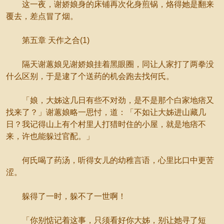
这一夜，谢娇娘身的床铺再次化身煎锅，烙得她是翻来
覆去，差点冒了烟。
第五章 天作之合(1)
隔天谢蕙娘见谢娇娘挂着黑眼圈，同让人家打了两拳没
什么区别，于是逮了个送药的机会跑去找何氏。
「娘，大姊这几日有些不对劲，是不是那个白家地痞又
找来了？」谢蕙娘略一思忖，道：「不如让大姊进山藏几
日？我记得山上有个村里人打猎时住的小屋，就是地痞不
来，许也能躲过官配。」
何氏喝了药汤，听得女儿的幼稚言语，心里比口中更苦
涩。
躲得了一时，躲不了一世啊！
「你别惦记着这事，只须看好你大姊，别让她寻了短