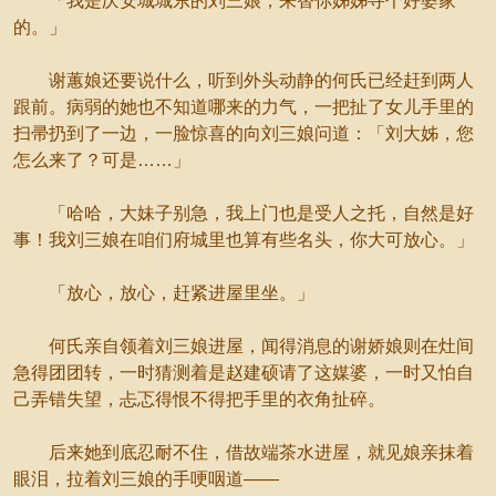
「我是庆安城城东的刘三娘，来替你姊姊寻个好婆家
的。」
谢蕙娘还要说什么，听到外头动静的何氏已经赶到两人
跟前。病弱的她也不知道哪来的力气，一把扯了女儿手里的
扫帚扔到了一边，一脸惊喜的向刘三娘问道：「刘大姊，您
怎么来了？可是……」
「哈哈，大妹子别急，我上门也是受人之托，自然是好
事！我刘三娘在咱们府城里也算有些名头，你大可放心。」
「放心，放心，赶紧进屋里坐。」
何氏亲自领着刘三娘进屋，闻得消息的谢娇娘则在灶间
急得团团转，一时猜测着是赵建硕请了这媒婆，一时又怕自
己弄错失望，忐忑得恨不得把手里的衣角扯碎。
后来她到底忍耐不住，借故端茶水进屋，就见娘亲抹着
眼泪，拉着刘三娘的手哽咽道——