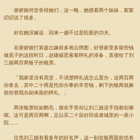
谢娇娘何尝舍得她们，这一晚，她揽着两个妹妹，絮絮
叨叨说了很多。
好在她没嫁远，回来一趟不过是眨眼的功夫。
在谢娇娘打算趁岀嫁前多画点绣图，好替家里多留些钱
做底子的这段时日，赵建硕思索着聘礼的准备，直接给了刘
三娘两百两银子的银票。
「我家里没有高堂，不清楚聘礼该怎么置办，这两百两
你拿去，其中二十两是托你办事的辛苦钱，剩下的银两就麻
烦你替我办副体面的聘礼。」
两张银票轻如鹅毛，握在手里却让刘三娘连手指都在哆
嗦。这可是两百两啊，足以买二十亩好田或者城里的一座小
院……
任凭刘三娘有着多年的好名声，这一刻在银两面前也有