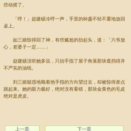
些动摇了。
「哼！」赵建硕冷哼一声，手里的杯盏不轻不重地放回
桌上。
如三娘惊得回了神，有些尴尬的抬起头，道：「六爷放
心，老婆子一定……」
赵建硕没听她多说，只抬手指了屋子角落那块遮挡得并
不严实的油纸。
刘三娘疑惑地顺着他手指的方向望过去，却被惊得差点
跳起来。她的眼力极好，绝对没有看错，那块金黄色的毛皮
绝对是虎皮。
上一章
下一章