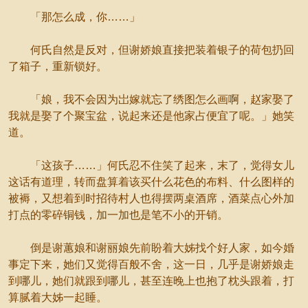
「那怎么成，你……」
何氏自然是反对，但谢娇娘直接把装着银子的荷包扔回
了箱子，重新锁好。
「娘，我不会因为岀嫁就忘了绣图怎么画啊，赵家娶了
我就是娶了个聚宝盆，说起来还是他家占便宜了呢。」她笑
道。
「这孩子……」何氏忍不住笑了起来，末了，觉得女儿
这话有道理，转而盘算着该买什么花色的布料、什么图样的
被褥，又想着到时招待村人也得摆两桌酒席，酒菜点心外加
打点的零碎铜钱，加一加也是笔不小的开销。
倒是谢蕙娘和谢丽娘先前盼着大姊找个好人家，如今婚
事定下来，她们又觉得百般不舍，这一日，几乎是谢娇娘走
到哪儿，她们就跟到哪儿，甚至连晚上也抱了枕头跟着，打
算腻着大姊一起睡。