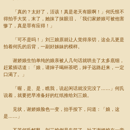
「真的？太好了，活该！真是老天有眼啊！」何氏恨不
得拍手大笑，末了，她抹了抹眼泪，「我们家娇娘可被他害
惨了，真是罪有应得！」
「可不是吗！」刘三娘原就让人觉得亲切，这会儿更是
拍着何氏的后背，一副好姊妹的模样。
谢娇娘生怕单纯的娘亲被人几句话就哄去了太多底细，
赶紧插话道：「娘，请婶子喝杯茶吧，婶子远路赶来，一定
口渴了。」
「喔，是、是，瞧我，说起闲话就没完没了……」何氏
说着，就要把早准备好的红纸推给刘三娘。
见状，谢娇娘脸色一变，抬手按下，问道：「娘，这
是……」