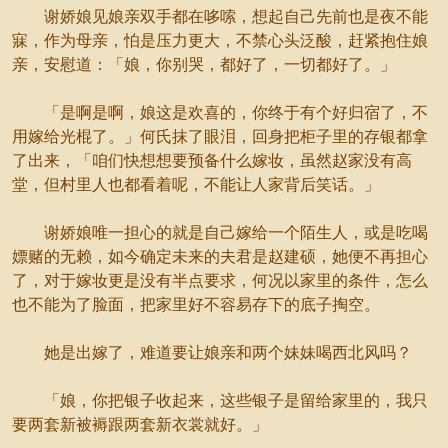
谢娇娘见娘亲双手都在哆嗦，想起自己先前也是夜不能
寐，作为母亲，怕是压力更大，不禁心头泛酸，赶紧抱住娘
亲，安慰道：「娘，你别哭，都好了，一切都好了。」
「是啊是啊，娘这是欢喜的，你终于有个好归宿了，不
用嫁给光棍了。」何氏抹了眼泪，回身把柜子里的存银都拿
了出来，「咱们快想想要预备什么嫁妆，虽然赵家没有高
堂，但村里人也都看着呢，不能让人家背后笑话。」
谢娇娘唯一担心的就是自己嫁给一个陌生人，或是吃喝
嫖赌的无赖，如今确定未来的夫君是赵建硕，她便不再担心
了，对于嫁妆更是没有半点要求，何况以家里的条件，怎么
也不能为了脸面，把家里好不容易存下的底子掏空。
她是出嫁了，难道要让娘亲和两个妹妹喝西北风吗？
「娘，你把银子收起来，这些银子是留给家里的，我只
要两套新被褥跟两套新衣裳就好。」