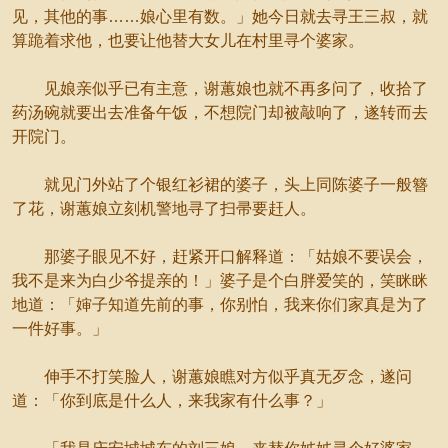
见，其他的事……娘心里有数。」她今日就去寻王三叔，就
算跪着求他，也要让他替大女儿在村里寻个婆家。
见娘亲似乎已有主意，谢蕙娘也就不再多问了，收拾了
药汤碗就要出去准备午饭，不想院门却被敲响了，遂转而去
开院门。
就见门外站了个银红衫裙的婆子，头上同陈婆子一般簪
了花，谢蕙娘立刻机警地寻了扫帚要赶人。
那婆子眼见不好，赶紧开口解释道：「姑娘不要误会，
我不是来为白少爷提亲的！」婆子是个白胖爱笑的，笑眯眯
地道：「婶子知道先前的事，你别怕，我来你们家真是为了
一件好事。」
伸手不打笑脸人，谢蕙娘瞧对方似乎真无歹念，遂问
道：「你到底是什么人，来我家有什么事？」