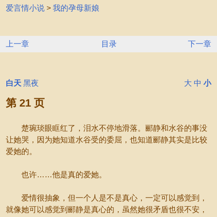
爱言情小说
>
我的孕母新娘
上一章
目录
下一章
白天
黑夜
大
中
小
第 21 页
楚琬琰眼眶红了，泪水不停地滑落。郦静和水谷的事没
让她哭，因为她知道水谷受的委屈，也知道郦静其实是比较
爱她的。
也许……他是真的爱她。
爱情很抽象，但一个人是不是真心，一定可以感觉到，
就像她可以感觉到郦静是真心的，虽然她很矛盾也很不安，