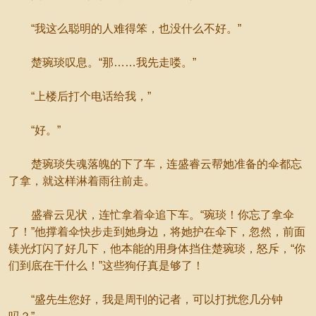
“我这么聪明的人难得笨，也没什么不好。”
楚琬琰叹息。“那……我先走喽。”
“上楼后打个电话给我，”
“好。”
楚琬琰失魂落魄的下了车，连盛睿云帮她准备的伞都忘
了拿，就这样淋着雨往前走。
盛睿云见状，连忙拿着伞追下车。“琬琰！你忘了拿伞
了！”他撑着伞快步走到她身边，将她护在伞下，忽然，前面
镁光灯闪了好几下，他本能的用身体挡住楚琬琰，怒斥，“你
们到底在干什么！”这些狗仔真是够了！
“盛先生您好，我是周刊的记者，可以打扰您几分钟