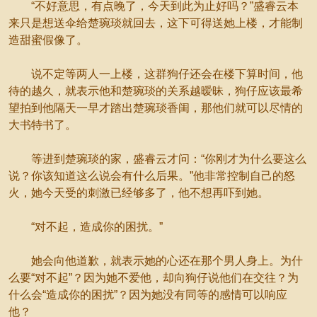
“不好意思，有点晚了，今天到此为止好吗？”盛睿云本
来只是想送伞给楚琬琰就回去，这下可得送她上楼，才能制
造甜蜜假像了。
说不定等两人一上楼，这群狗仔还会在楼下算时间，他
待的越久，就表示他和楚琬琰的关系越暧昧，狗仔应该最希
望拍到他隔天一早才踏出楚琬琰香闺，那他们就可以尽情的
大书特书了。
等进到楚琬琰的家，盛睿云才问：“你刚才为什么要这么
说？你该知道这么说会有什么后果。”他非常控制自己的怒
火，她今天受的刺激已经够多了，他不想再吓到她。
“对不起，造成你的困扰。”
她会向他道歉，就表示她的心还在那个男人身上。为什
么要“对不起”？因为她不爱他，却向狗仔说他们在交往？为
什么会“造成你的困扰”？因为她没有同等的感情可以响应
他？