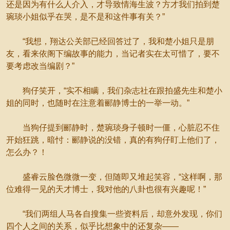
还是因为有什么人介入，才导致情海生波？方才我们拍到楚
琬琰小姐似乎在哭，是不是和这件事有关？”
“我想，翔达公关部已经回答过了，我和楚小姐只是朋
友，看来依阁下编故事的能力，当记者实在太可惜了，要不
要考虑改当编剧？”
狗仔笑开，“实不相瞒，我们杂志社在跟拍盛先生和楚小
姐的同时，也随时在注意着郦静博士的一举一动。”
当狗仔提到郦静时，楚琬琰身子顿时一僵，心脏忍不住
开始狂跳，暗忖：郦静说的没错，真的有狗仔盯上他们了，
怎么办？！
盛睿云脸色微微一变，但随即又堆起笑容，“这样啊，那
位难得一见的天才博士，我对他的八卦也很有兴趣呢！”
“我们两组人马各自搜集一些资料后，却意外发现，你们
四个人之间的关系，似乎比想象中的还复杂——