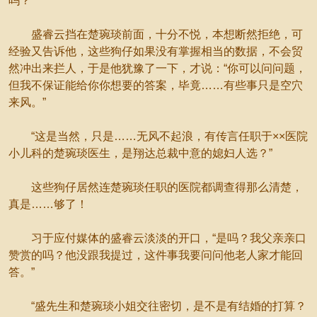
吗？”
盛睿云挡在楚琬琰前面，十分不悦，本想断然拒绝，可
经验又告诉他，这些狗仔如果没有掌握相当的数据，不会贸
然冲出来拦人，于是他犹豫了一下，才说：“你可以问问题，
但我不保证能给你你想要的答案，毕竟……有些事只是空穴
来风。”
“这是当然，只是……无风不起浪，有传言任职于××医院
小儿科的楚琬琰医生，是翔达总裁中意的媳妇人选？”
这些狗仔居然连楚琬琰任职的医院都调查得那么清楚，
真是……够了！
习于应付媒体的盛睿云淡淡的开口，“是吗？我父亲亲口
赞赏的吗？他没跟我提过，这件事我要问问他老人家才能回
答。”
“盛先生和楚琬琰小姐交往密切，是不是有结婚的打算？