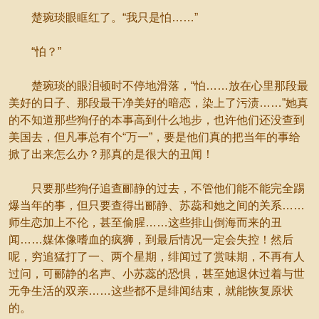
楚琬琰眼眶红了。“我只是怕……”
“怕？”
楚琬琰的眼泪顿时不停地滑落，“怕……放在心里那段最
美好的日子、那段最干净美好的暗恋，染上了污渍……”她真
的不知道那些狗仔的本事高到什么地步，也许他们还没查到
美国去，但凡事总有个“万一”，要是他们真的把当年的事给
掀了出来怎么办？那真的是很大的丑闻！
只要那些狗仔追查郦静的过去，不管他们能不能完全踢
爆当年的事，但只要查得出郦静、苏蕊和她之间的关系……
师生恋加上不伦，甚至偷腥……这些排山倒海而来的丑
闻……媒体像嗜血的疯狮，到最后情况一定会失控！然后
呢，穷追猛打了一、两个星期，绯闻过了赏味期，不再有人
过问，可郦静的名声、小苏蕊的恐惧，甚至她退休过着与世
无争生活的双亲……这些都不是绯闻结束，就能恢复原状
的。