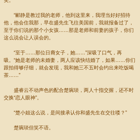
笑。
“郦静是教过我的老师，他到这里来，我理当好好招待
他，他会住我那，早在盛先生飞往美国前，我就报备过了，
至于你们说的那个小女孩……那是老师和前妻的孩子，你们
这么说会让人误会的。
“至于……那位日裔女子，她……”深吸了口气，再
吸。“她是老师的未婚妻，两人应该快结婚了，如果……你们
跟拍得够仔细，就会发现，我和她三不五时会约出来吃饭喝
茶……”
盛睿云不动声色的配合楚琬琰，两人十指交握，还不时
交换“恋人眼神”。
“楚小姐这么说，是间接承认你和盛先生在交往喽？”
楚琬琰但笑不语。