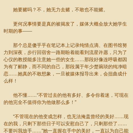
她要赌吗？不，她无力去赌，不敢也不能赌。
更何况事情要是真的被揭发了，媒体大概会放大她学生
时期的事——
那个总是傻乎乎在笔记本上记录纯情点滴、在图书馆努
力到深夜，步行回宿舍一路期盼着能看到流星许愿，只为了
心仪的教授能多注意她一些的女生……那段好像连呼吸都因
为有了郦静，而不同的自己，那段属于年少楚琬琰的纯净暗
恋……她真的不敢想象，一旦被媒体报导出来，会扭曲成什
么样！
他不懂……“不管过去的他有多好、多令你着迷，可现在
的他完全不值得你为他做那么多！”
“不管现在的他变成怎样，也无法掩盖曾经的美好……现
在的我，只剩下那些日子可以安慰自己了，只剩那些了……
不要叫我放手……”她一直握在手中的美好，一直以为自己能