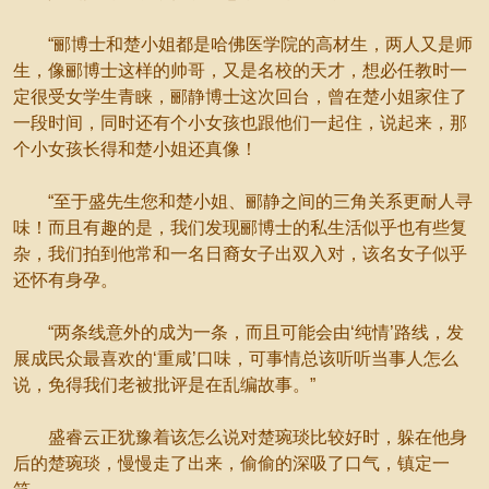
“郦博士和楚小姐都是哈佛医学院的高材生，两人又是师
生，像郦博士这样的帅哥，又是名校的天才，想必任教时一
定很受女学生青睐，郦静博士这次回台，曾在楚小姐家住了
一段时间，同时还有个小女孩也跟他们一起住，说起来，那
个小女孩长得和楚小姐还真像！
“至于盛先生您和楚小姐、郦静之间的三角关系更耐人寻
味！而且有趣的是，我们发现郦博士的私生活似乎也有些复
杂，我们拍到他常和一名日裔女子出双入对，该名女子似乎
还怀有身孕。
“两条线意外的成为一条，而且可能会由‘纯情’路线，发
展成民众最喜欢的‘重咸’口味，可事情总该听听当事人怎么
说，免得我们老被批评是在乱编故事。”
盛睿云正犹豫着该怎么说对楚琬琰比较好时，躲在他身
后的楚琬琰，慢慢走了出来，偷偷的深吸了口气，镇定一