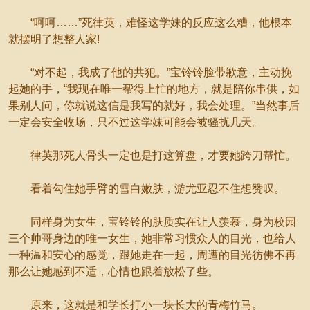
“呵呵……”死律英，难怪这学妹的反应这么糟，他根本
就摆明了想整人家!
“对不起，我成了他的共犯。”宝铃铃脸带歉意，主动挽
起她的手，“我现在唯一帮得上忙的地方，就是陪你串供，如
果别人问，你就说这信是我写的就好，我会处理。”当然事后
一定会安全收场，只不过这学妹可能会被骚扰几天。
律英那死人骨头一定也是打这算盘，才要她跨刀帮忙。
看着勾住她手臂的雪白嫩肤，游尤亚忍不住想赞叹。
同样身为女生，宝铃铃的肤质实在让人羡慕，身为校园
三个帅哥身边的唯一女生，她非常习惯众人的目光，也给人
一种温和安心的感觉，跟她走在一起，周遭的目光彷佛不再
那么让她感到不适，心情也跟着放松了些。
原来，这就是和学长打小一块长大的青梅竹马。