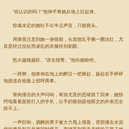
“你认识的吗？”他伸手将她从地上拉起身。
惊魂未定的她吐不出半点声音，只能摇头。
周律英注意到她一身狼狈，头发散乱手腕一圈淡红，尤
其是经过拉扯而凌乱的衣服特别刺眼。
怒火越烧越旺。“进去报警。”他向她吩咐。
一跨脚，他将倒在地上的醉汉一把揪起，扬起右手砰砰
地接连在他脸上招呼两拳。
骨肉撞击的大声闷响，将游尤亚的思绪抓了回来，她惊
愕地看着面前打人的学长，出手的狠劲跟他斯文的外表完全
搭不上。
一声巨响，酒醉的男子被大力甩上墙面，背部撞击水泥