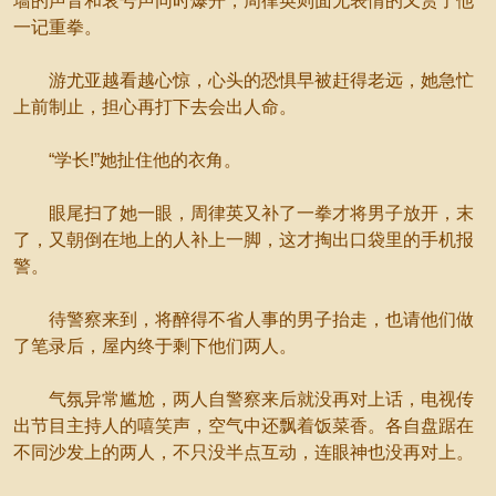
墙的声音和哀号声同时爆开，周律英则面无表情的又赏了他
一记重拳。
游尤亚越看越心惊，心头的恐惧早被赶得老远，她急忙
上前制止，担心再打下去会出人命。
“学长!”她扯住他的衣角。
眼尾扫了她一眼，周律英又补了一拳才将男子放开，末
了，又朝倒在地上的人补上一脚，这才掏出口袋里的手机报
警。
待警察来到，将醉得不省人事的男子抬走，也请他们做
了笔录后，屋内终于剩下他们两人。
气氛异常尴尬，两人自警察来后就没再对上话，电视传
出节目主持人的嘻笑声，空气中还飘着饭菜香。各自盘踞在
不同沙发上的两人，不只没半点互动，连眼神也没再对上。